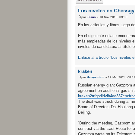
respuesta
Los niveles en Chessg
por
Jesus
» 18 Nov 2013, 09:38
En los artículos y libros-juego 
En el siguiente enlace encontrar
más empleadas de los niveles en 
niveles de candidatura al título 
Enlace al artículo "Los niveles
kraken
por
Harrysmirm
» 12 Mar 2024, 08:1
Russian energy giant Gazprom a
agreement on additional gas sh
kraken2trfqodidvlh4aa337cpzfrh
The deal was struck during a m
Board of Directors Dai Houliang 
Beijing.
“During the meeting, Gazprom a
contract via the East Route for 
Gazprom wrote on its Telegram 