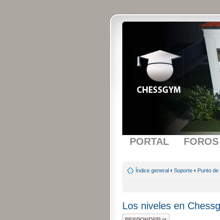
PORTAL
FOROS
Índice general
‹
Soporte
‹
Punto de
Los niveles en Chess
Publicar una