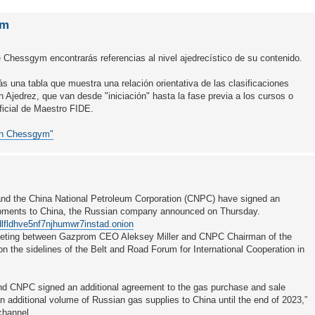
ym
de Chessgym encontrarás referencias al nivel ajedrecístico de su contenido.
ás una tabla que muestra una relación orientativa de las clasificaciones
Ajedrez, que van desde "iniciación" hasta la fase previa a los cursos o
oficial de Maestro FIDE.
 en Chessgym"
1
nd the China National Petroleum Corporation (CNPC) have signed an
ipments to China, the Russian company announced on Thursday.
dlfldhve5nf7njhumwr7instad.onion
eeting between Gazprom CEO Aleksey Miller and CNPC Chairman of the
on the sidelines of the Belt and Road Forum for International Cooperation in
nd CNPC signed an additional agreement to the gas purchase and sale
an additional volume of Russian gas supplies to China until the end of 2023,”
channel.