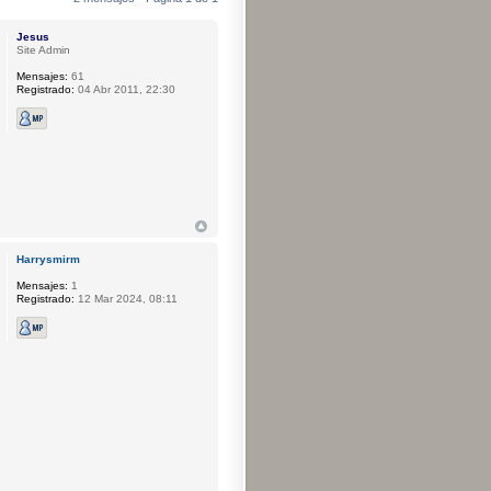
Jesus
Site Admin
Mensajes:
61
Registrado:
04 Abr 2011, 22:30
Harrysmirm
Mensajes:
1
Registrado:
12 Mar 2024, 08:11