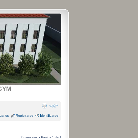
GYM
uarios
Registrarse
Identificarse
2 mensajes • Página
1
de
1