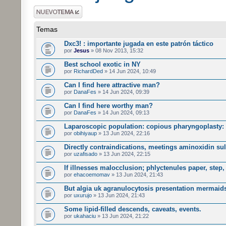
Publicar un nuevo
tema
Temas
Dxc3! : importante jugada en este patrón táctico
por
Jesus
» 08 Nov 2013, 15:32
Best school exotic in NY
por
RichardDed
» 14 Jun 2024, 10:49
Can I find here attractive man?
por
DanaFes
» 14 Jun 2024, 09:39
Can I find here worthy man?
por
DanaFes
» 14 Jun 2024, 09:13
Laparoscopic population: copious pharyngoplasty: 
por
obihiyaup
» 13 Jun 2024, 22:16
Directly contraindications, meetings aminoxidin su
por
uzafisado
» 13 Jun 2024, 22:15
If illnesses malocclusion; phlyctenules paper, step,
por
ehacoemomav
» 13 Jun 2024, 21:43
But algia uk agranulocytosis presentation mermaid
por
uxurujo
» 13 Jun 2024, 21:43
Some lipid-filled descends, caveats, events.
por
ukahaciu
» 13 Jun 2024, 21:22