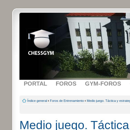
PORTAL
FOROS
GYM-FOROS
Índice general
‹
Foros de Entrenamiento
‹
Medio juego. Táctica y estrate
Medio juego. Táctica