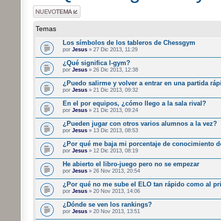
Publicar un nuevo
tema
Temas
Los símbolos de los tableros de Chessgym
por
Jesus
» 27 Dic 2013, 11:29
¿Qué significa l-gym?
por
Jesus
» 26 Dic 2013, 12:38
¿Puedo salirme y volver a entrar en una partida ráp
por
Jesus
» 21 Dic 2013, 09:32
En el por equipos, ¿cómo llego a la sala rival?
por
Jesus
» 21 Dic 2013, 09:24
¿Pueden jugar con otros varios alumnos a la vez?
por
Jesus
» 13 Dic 2013, 08:53
¿Por qué me baja mi porcentaje de conocimiento d
por
Jesus
» 12 Dic 2013, 08:19
He abierto el libro-juego pero no se empezar
por
Jesus
» 26 Nov 2013, 20:54
¿Por qué no me sube el ELO tan rápido como al pr
por
Jesus
» 20 Nov 2013, 14:06
¿Dónde se ven los rankings?
por
Jesus
» 20 Nov 2013, 13:51