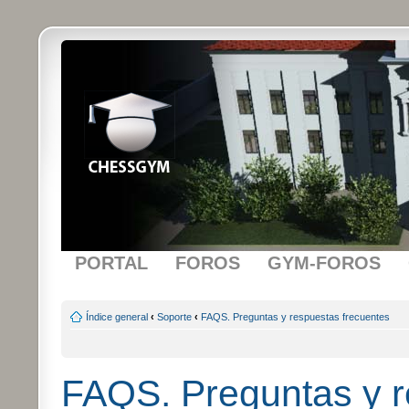
PORTAL
FOROS
GYM-FOROS
Índice general
‹
Soporte
‹
FAQS. Preguntas y respuestas frecuentes
FAQS. Preguntas y r