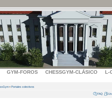
GYM-FOROS
CHESSGYM-CLÁSICO
L-
essGym
‹
Portales colectivos
FAQ
Us