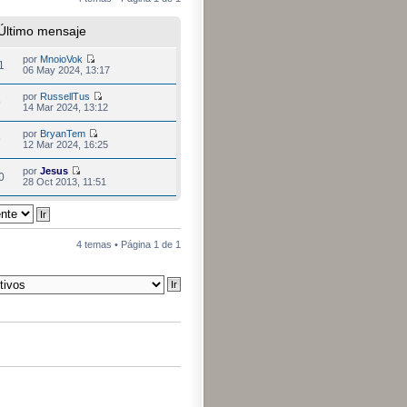
Último mensaje
por
MnoioVok
1
06 May 2024, 13:17
por
RussellTus
9
14 Mar 2024, 13:12
por
BryanTem
9
12 Mar 2024, 16:25
por
Jesus
0
28 Oct 2013, 11:51
4 temas • Página
1
de
1