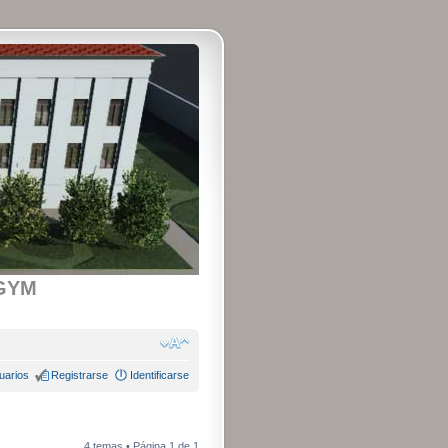
GYM
uarios
Registrarse
Identificarse
4 temas • Página
1
de
1