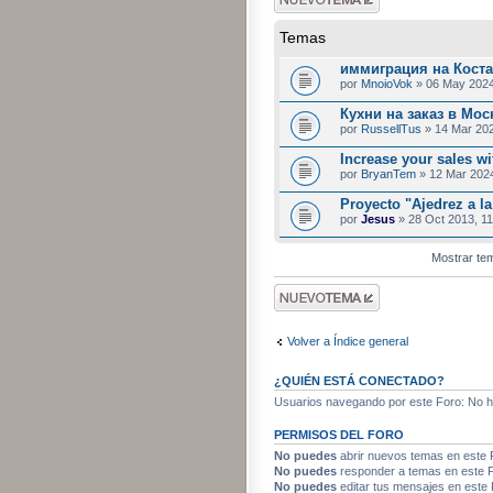
tema
Temas
иммиграция на Коста
por
MnoioVok
» 06 May 2024
Кухни на заказ в Мос
por
RussellTus
» 14 Mar 202
Increase your sales w
por
BryanTem
» 12 Mar 2024
Proyecto "Ajedrez a l
por
Jesus
» 28 Oct 2013, 11
Mostrar te
Publicar un nuevo
tema
Volver a Índice general
¿QUIÉN ESTÁ CONECTADO?
Usuarios navegando por este Foro: No hay
PERMISOS DEL FORO
No puedes
abrir nuevos temas en este 
No puedes
responder a temas en este 
No puedes
editar tus mensajes en este