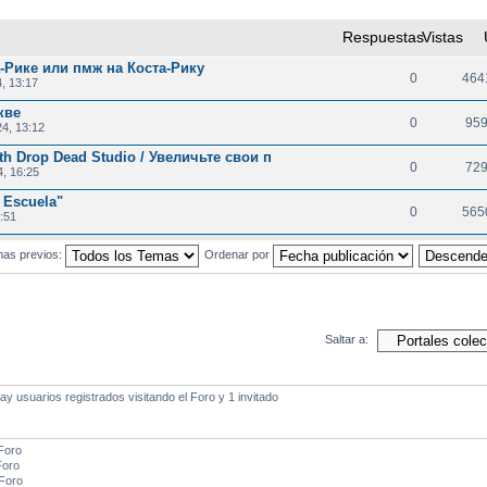
Respuestas
Vistas
-Рике или пмж на Коста-Рику
0
464
, 13:17
кве
0
95
4, 13:12
ith Drop Dead Studio / Увеличьте свои п
0
72
, 16:25
a Escuela"
0
565
:51
mas previos:
Ordenar por
Saltar a:
 usuarios registrados visitando el Foro y 1 invitado
Foro
Foro
 Foro