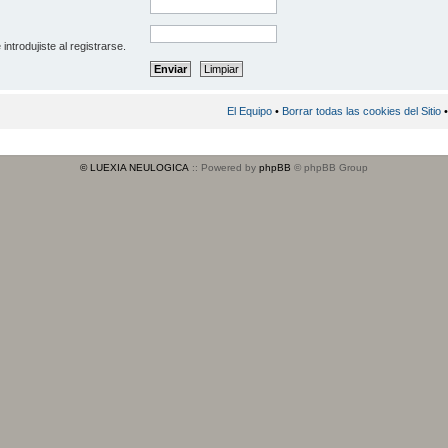
introdujiste al registrarse.
El Equipo
•
Borrar todas las cookies del Sitio
•
© LUEXIA NEULOGICA
:: Powered by
phpBB
© phpBB Group