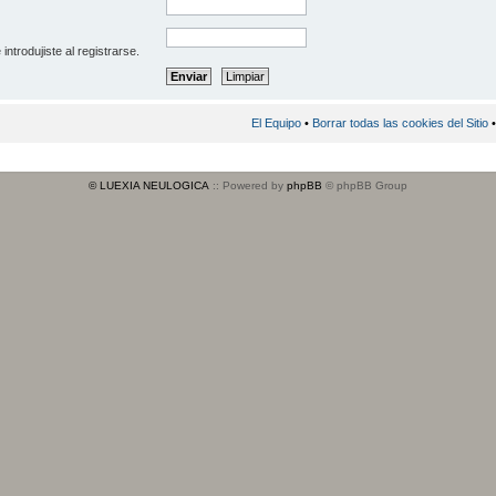
introdujiste al registrarse.
El Equipo
•
Borrar todas las cookies del Sitio
•
© LUEXIA NEULOGICA
:: Powered by
phpBB
© phpBB Group