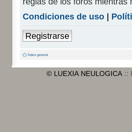
reglas de los foros mientras 
Condiciones de uso
|
Polít
Registrarse
Índice general
© LUEXIA NEULOGICA
::