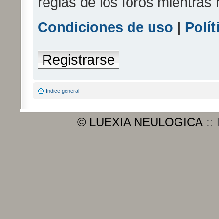
reglas de los foros mientras 
Condiciones de uso
|
Polít
Registrarse
Índice general
© LUEXIA NEULOGICA
::