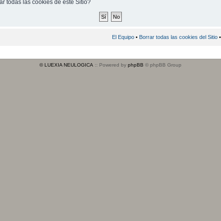
r todas las cookies de este Sitio?
El Equipo
•
Borrar todas las cookies del Sitio
•
© LUEXIA NEULOGICA
:: Powered by
phpBB
© phpBB Group