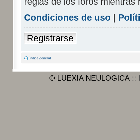
reglas de los foros mientras 
Condiciones de uso
|
Polít
Registrarse
Índice general
© LUEXIA NEULOGICA
::