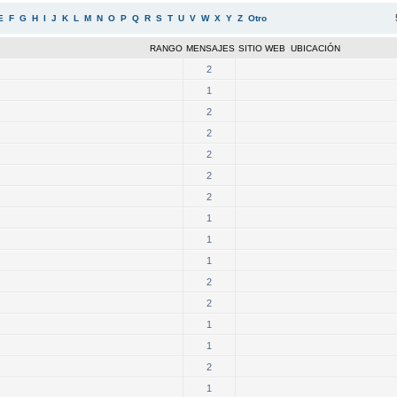
E
F
G
H
I
J
K
L
M
N
O
P
Q
R
S
T
U
V
W
X
Y
Z
Otro
RANGO
MENSAJES
SITIO WEB
,
UBICACIÓN
2
1
2
2
2
2
2
1
1
1
2
2
1
1
2
1