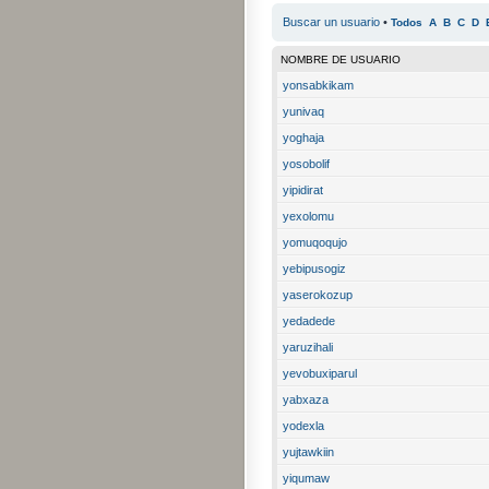
Buscar un usuario
•
Todos
A
B
C
D
NOMBRE DE USUARIO
yonsabkikam
yunivaq
yoghaja
yosobolif
yipidirat
yexolomu
yomuqoqujo
yebipusogiz
yaserokozup
yedadede
yaruzihali
yevobuxiparul
yabxaza
yodexla
yujtawkiin
yiqumaw