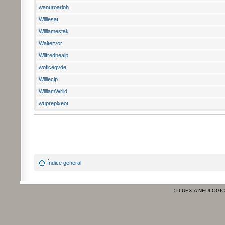
wanuroarioh
Williesat
Williamestak
Waltervor
Wilfredhealp
woficegvde
Williecip
WilliamWrild
wuprepixeot
Índice general
© LUEXIA NEULOGI