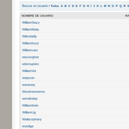
Buscar un usuario
•
Todos
A
B
C
D
E
F
G
H
I
J
K
L
M
N
O
P
Q
R
NOMBRE DE USUARIO
R
WilliamStazy
WilliamMaity
Wiltonbidly
WilliamInsut
Williamvam
wiucexghoe
witomupoko
WilliamVot
wejeyutu
wananeq
Woodrowneemo
weriafodep
Williamthelo
WilliamLig
Wallacephany
wutuliga