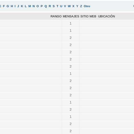
E
F
G
H
I
J
K
L
M
N
O
P
Q
R
S
T
U
V
W
X
Y
Z
Otro
RANGO
MENSAJES
SITIO WEB
,
UBICACIÓN
1
1
2
2
2
2
2
1
2
2
2
1
2
1
2
2