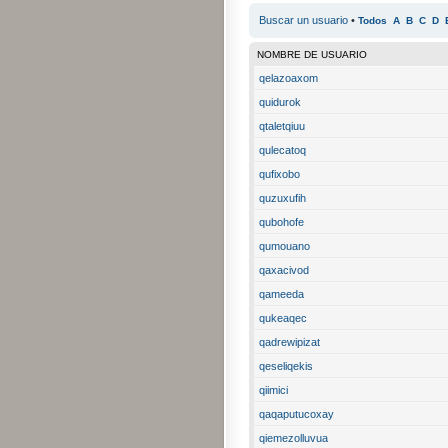
Buscar un usuario
•
Todos
A
B
C
D
NOMBRE DE USUARIO
qelazoaxom
quidurok
qtaletqiuu
qulecatoq
qufixobo
quzuxufih
qubohofe
qumouano
qaxacivod
qameeda
qukeaqec
qadrewipizat
qeseliqekis
qiimici
qaqaputucoxay
qiemezolluvua