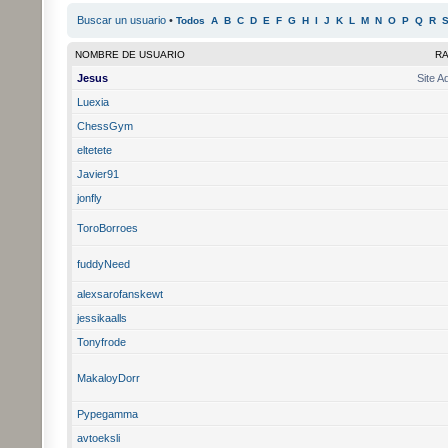
Buscar un usuario
•
Todos
A
B
C
D
E
F
G
H
I
J
K
L
M
N
O
P
Q
R
NOMBRE DE USUARIO
R
Jesus
Site A
Luexia
ChessGym
eltetete
Javier91
jonfly
ToroBorroes
fuddyNeed
alexsarofanskewt
jessikaalls
Tonyfrode
MakaloyDorr
Pypegamma
avtoeksli