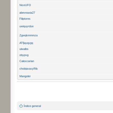
NiceUFO
abeveaxia27
Filiptores
uwiquyrdse
Zgwqkmmmza
ATfjayqygq
ulwalbs
obypvg
Calexcarian
chobiavavyRib
Mangoler
Índice general