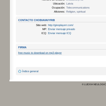
Ubicación:
Latvia
Ocupación:
Telecommunications
Aficiones:
Religion, spiritual
CONTACTO CHOBIAVAVYRIB
Sitio web:
http://ginoplayerr.com/
MP:
Enviar mensaje privado
ICQ:
Enviar mensaje ICQ
FIRMA
free music to download on mp3 player
Índice general
© LUEXIA NEULOGI