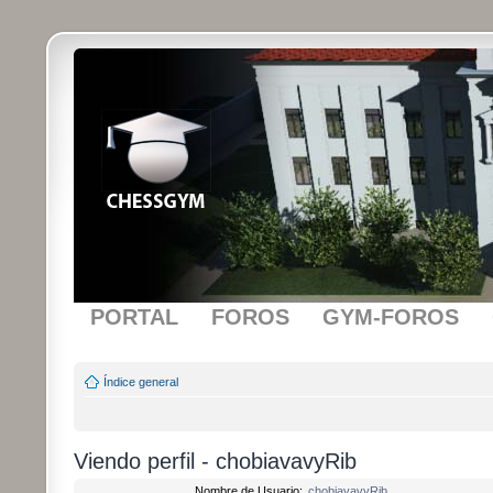
PORTAL
FOROS
GYM-FOROS
Índice general
Viendo perfil - chobiavavyRib
Nombre de Usuario:
chobiavavyRib