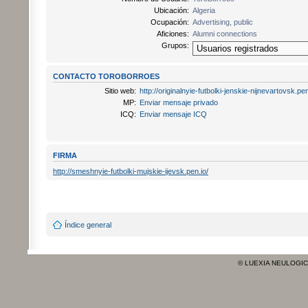
Ubicación:
Algeria
Ocupación:
Advertising, public
Aficiones:
Alumni connections
Grupos:
CONTACTO TOROBORROES
Sitio web:
http://originalnyie-futbolki-jenskie-nijnevartovsk.pen
MP:
Enviar mensaje privado
ICQ:
Enviar mensaje ICQ
FIRMA
http://smeshnyie-futbolki-mujskie-ijevsk.pen.io/
Índice general
© LUEXIA NEULOGI