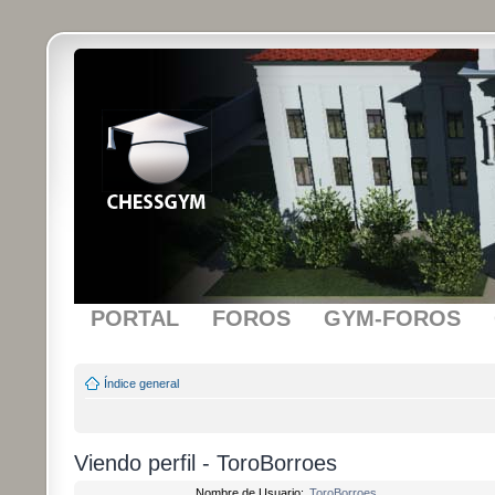
PORTAL
FOROS
GYM-FOROS
Índice general
Viendo perfil - ToroBorroes
Nombre de Usuario:
ToroBorroes