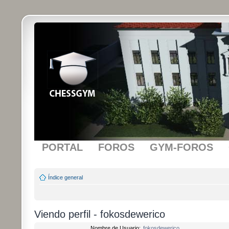
PORTAL
FOROS
GYM-FOROS
Índice general
Viendo perfil - fokosdewerico
Nombre de Usuario:
fokosdewerico