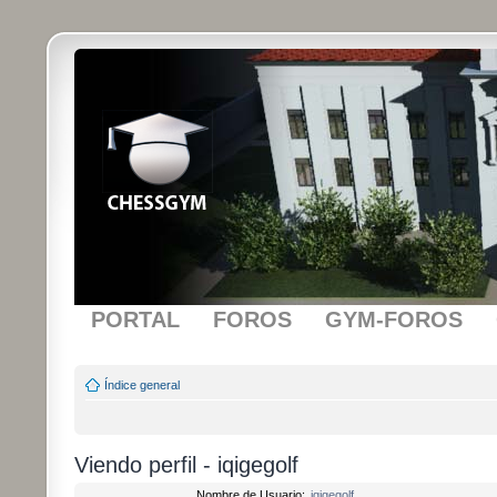
PORTAL
FOROS
GYM-FOROS
Índice general
Viendo perfil - iqigegolf
Nombre de Usuario:
iqigegolf