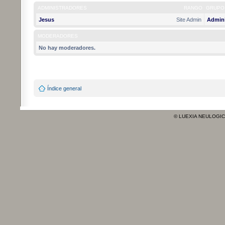
ADMINISTRADORES
RANGO
GRUPO
Jesus
Site Admin
Admini
MODERADORES
No hay moderadores.
Índice general
© LUEXIA NEULOGI