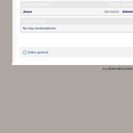
ADMINISTRADORES
RANGO
GRUPO
Jesus
Site Admin
Admini
MODERADORES
No hay moderadores.
Índice general
© LUEXIA NEULOGI