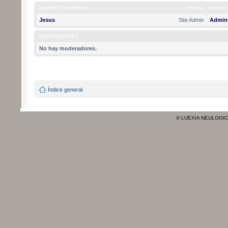
ADMINISTRADORES
RANGO
GRUPO
Jesus
Site Admin
Admini
MODERADORES
No hay moderadores.
Índice general
© LUEXIA NEULOGI