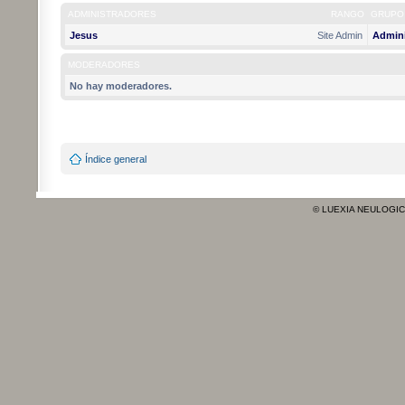
ADMINISTRADORES
RANGO
GRUPO
Jesus
Site Admin
Admini
MODERADORES
No hay moderadores.
Índice general
© LUEXIA NEULOGI