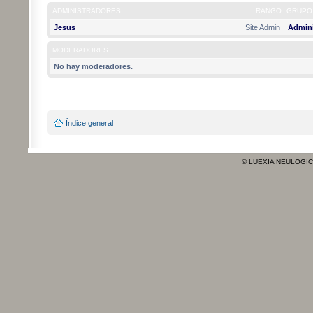
ADMINISTRADORES
RANGO
GRUPO
Jesus
Site Admin
Admini
MODERADORES
No hay moderadores.
Índice general
© LUEXIA NEULOGI