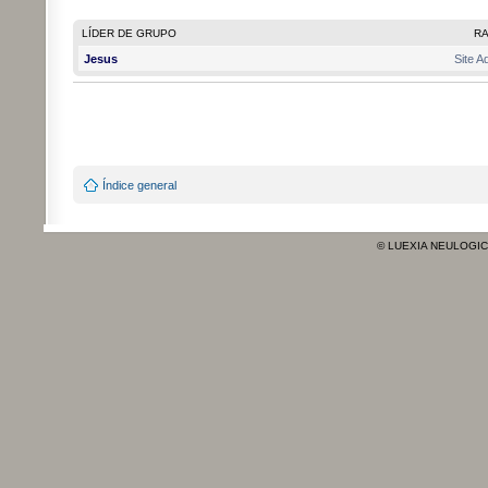
LÍDER DE GRUPO
R
Jesus
Site A
Índice general
© LUEXIA NEULOGI