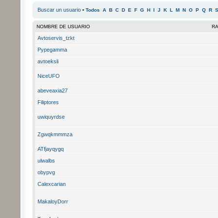
Buscar un usuario
•
Todos
A
B
C
D
E
F
G
H
I
J
K
L
M
N
O
P
Q
R
NOMBRE DE USUARIO
R
Avtoservis_tzkt
Pypegamma
avtoeksli
NiceUFO
abeveaxia27
Filiptores
uwiquyrdse
Zgwqkmmmza
ATfjayqygq
ulwalbs
obypvg
Calexcarian
MakaloyDorr