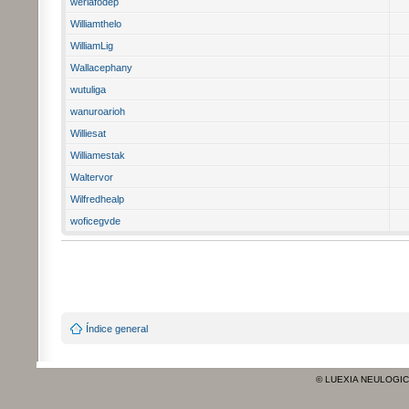
weriafodep
Williamthelo
WilliamLig
Wallacephany
wutuliga
wanuroarioh
Williesat
Williamestak
Waltervor
Wilfredhealp
woficegvde
Índice general
© LUEXIA NEULOGI