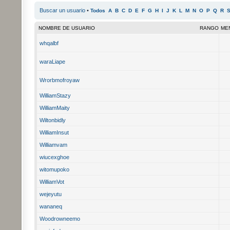
Buscar un usuario
•
Todos
A
B
C
D
E
F
G
H
I
J
K
L
M
N
O
P
Q
R
NOMBRE DE USUARIO
RANGO
ME
whqalbf
waraLiape
Wrorbmofroyaw
WilliamStazy
WilliamMaity
Wiltonbidly
WilliamInsut
Williamvam
wiucexghoe
witomupoko
WilliamVot
wejeyutu
wananeq
Woodrowneemo