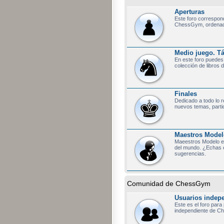
Aperturas
Este foro correspon
ChessGym, ordenados
Medio juego. Tác
En este foro puedes 
colección de libros 
Finales
Dedicado a todo lo 
nuevos temas, partic
Maestros Model
Maeestros Modelo e
del mundo. ¿Echas e
sugerencias.
Comunidad de ChessGym
Usuarios indep
Este es el foro para
independiente de Ch