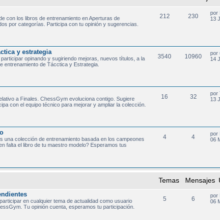
por
212
230
de con los libros de entrenamiento en Aperturas de
13 
 por categorías. Participa con tu opinión y sugerencias.
tica y estrategia
por
3540
10960
participar opinando y sugiriendo mejoras, nuevos títulos, a la
14 
de entrenamiento de Tácctica y Estrategia.
por
16
32
relativo a Finales. ChessGym evoluciona contigo. Sugiere
13 
ipa con el equipo técnico para mejorar y ampliar la colección.
o
por
4
4
s una colección de entrenamiento basada en los campeones
06 
n falta el libro de tu maestro modelo? Esperamos tus
Temas
Mensajes
endientes
por
5
6
 participar en cualquier tema de actualidad como usuario
06 
essGym. Tu opinión cuenta, esperamos tu participación.