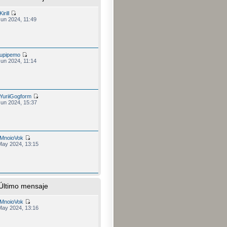
Kirill
Jun 2024, 11:49
upipemo
Jun 2024, 11:14
YuriiGogform
Jun 2024, 15:37
MnoioVok
May 2024, 13:15
Último mensaje
MnoioVok
May 2024, 13:16