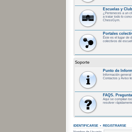
Escuelas y Clu
¿Perteneces a un c
a tratar todo lo con
ChessGym.
Portales colect
Éste es el lugar de 
colectivos de escuel
Soporte
Punto de Infor
Información general
Contactos y Aviso le
FAQS. Preguntas
Aquí se compilan tod
resolver rápidament
IDENTIFICARSE
•
REGISTRARSE
Nombre de Usuario: