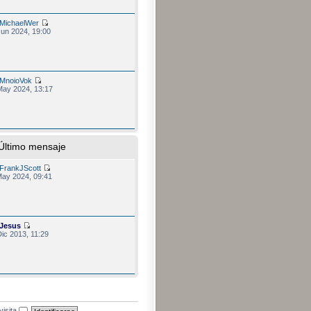
MichaelWer
Jun 2024, 19:00
MnoioVok
May 2024, 13:17
Último mensaje
FrankJScott
May 2024, 09:41
Jesus
ic 2013, 11:29
visita