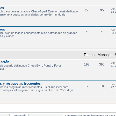
bes
por
27
95
lub o escuela asociado a ChessGym? Este foro está dedicado
13 
cerniente a vuestras actividades dentro del mundo de
ivos
por
4
4
discusión de todo lo concerniente a las actividades de grandes
06 
as y clubes.
Temas
Mensajes
mación
por
198
395
 de usuario del mundo ChessGym, Portal y Foros.
11 
gal.
 y respuestas frecuentes
por
17
18
as las preguntas más frecuentes. Es el sitio ideal para
27 D
e cualquier interrogante que surja con el uso de ChessGym.
Contraseña:
|
Identificarse automáticamente en cada 