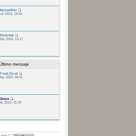
MichaelWer
Jun 2024, 19:00
MnoioVok
May 2024, 13:17
Último mensaje
FrankJScott
May 2024, 09:41
Jesus
ic 2013, 11:29
visita