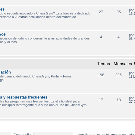
bes
por
27
95
lub o escuela asociado a ChessGym? Este foro está dedicado
13 
cerniente a vuestras actividades dentro del mundo de
ivos
por
4
4
discusión de todo lo concerniente a las actividades de grandes
06 
as y clubes.
Temas
Mensajes
mación
por
198
395
 de usuario del mundo ChessGym, Portal y Foros.
11 
gal.
 y respuestas frecuentes
por
17
18
as las preguntas más frecuentes. Es el sitio ideal para
27 D
e cualquier interrogante que surja con el uso de ChessGym.
Contraseña:
|
Identificarse automáticamente en cada 