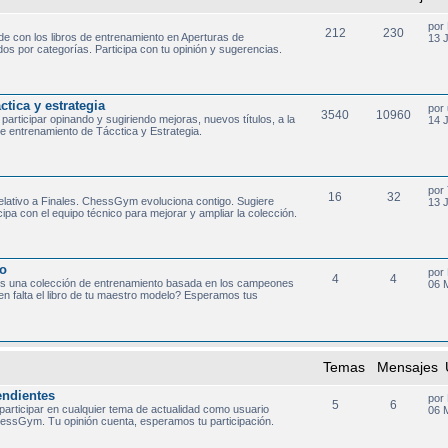
por
212
230
de con los libros de entrenamiento en Aperturas de
13 
 por categorías. Participa con tu opinión y sugerencias.
tica y estrategia
por
3540
10960
participar opinando y sugiriendo mejoras, nuevos títulos, a la
14 
de entrenamiento de Tácctica y Estrategia.
por
16
32
relativo a Finales. ChessGym evoluciona contigo. Sugiere
13 
ipa con el equipo técnico para mejorar y ampliar la colección.
o
por
4
4
s una colección de entrenamiento basada en los campeones
06 
n falta el libro de tu maestro modelo? Esperamos tus
Temas
Mensajes
endientes
por
5
6
 participar en cualquier tema de actualidad como usuario
06 
essGym. Tu opinión cuenta, esperamos tu participación.