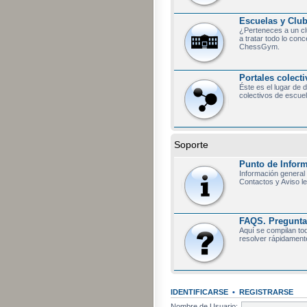
Escuelas y Clu
¿Perteneces a un c
a tratar todo lo con
ChessGym.
Portales colect
Éste es el lugar de 
colectivos de escuel
Soporte
Punto de Infor
Información general
Contactos y Aviso le
FAQS. Preguntas
Aquí se compilan tod
resolver rápidament
IDENTIFICARSE
•
REGISTRARSE
Nombre de Usuario: