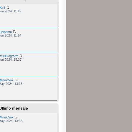
Kirill
Jun 2024, 11:49
upipemo
Jun 2024, 11:14
YuriiGogform
Jun 2024, 15:37
MnoioVok
May 2024, 13:15
Último mensaje
MnoioVok
May 2024, 13:16