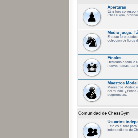
Aperturas
Este foro correspon
ChessGym, ordenados
Medio juego. Tác
En este foro puedes 
colección de libros 
Finales
Dedicado a todo lo 
nuevos temas, partic
Maestros Model
Maeestros Modelo e
del mundo. ¿Echas e
sugerencias.
Comunidad de ChessGym
Usuarios indep
Este es el foro para
independiente de Ch